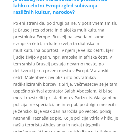
lahko celotni Evropi zgled sobivanja
različnih kultur, narodov?
Po eni strani da, po drugi pa ne. V pozitivnem smislu
je Bruselj res odprta in dialoška multikulturna
prestolnica Evrope. Bruselj pa seveda ni samo
evropska četrt, za katero velja ta dialoška in
multikulturna odprtost, v njem je veliko četrti, kjer
ljudje živijo v getih, npr. arabska in afriška četrt. V
tem smislu Bruselj postaja nevarno mesto, po
delikvenci je na prvem mestu v Evropi. V arabski
četrti Molenbeek živi blizu sto povratnikov,
radikaliziranih borcev iz Sirije. Večmesecev se je tam
uspešno skrival atentator Salah Abdeslam, ki bi se
moral razstreliti pri stadionu v Parizu. Našla ga ni ne
policija, ne specialci, ne interpol, po dolgih mesecih
je žensko, ki je vsak dan naročila po večpic, policiji
naznanill raznašalec pic. Ko je policija vdrla v hišo, je
našla terorista Abdeslama in nekaj njegovih
privržencev. V tem drugem smislu Bruselj nikakor ne