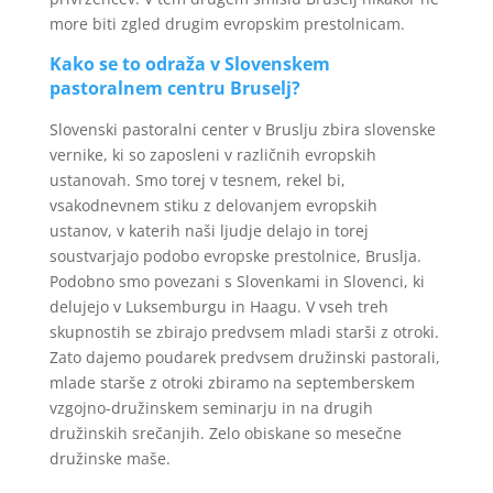
more biti zgled drugim evropskim prestolnicam.
Kako se to odraža v Slovenskem
pastoralnem centru Bruselj?
Slovenski pastoralni center v Bruslju zbira slovenske
vernike, ki so zaposleni v različnih evropskih
ustanovah. Smo torej v tesnem, rekel bi,
vsakodnevnem stiku z delovanjem evropskih
ustanov, v katerih naši ljudje delajo in torej
soustvarjajo podobo evropske prestolnice, Bruslja.
Podobno smo povezani s Slovenkami in Slovenci, ki
delujejo v Luksemburgu in Haagu. V vseh treh
skupnostih se zbirajo predvsem mladi starši z otroki.
Zato dajemo poudarek predvsem družinski pastorali,
mlade starše z otroki zbiramo na septemberskem
vzgojno-družinskem seminarju in na drugih
družinskih srečanjih. Zelo obiskane so mesečne
družinske maše.