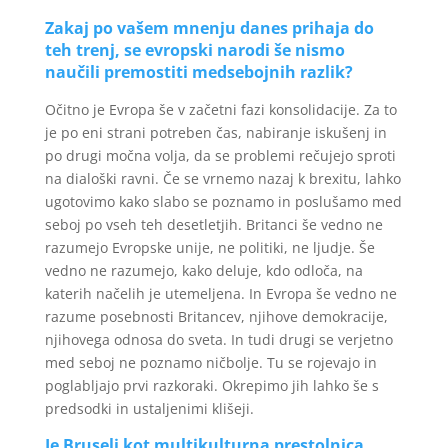
Zakaj po vašem mnenju danes prihaja do
teh trenj, se evropski narodi še nismo
naučili premostiti medsebojnih razlik?
Očitno je Evropa še v začetni fazi konsolidacije. Za to
je po eni strani potreben čas, nabiranje iskušenj in
po drugi močna volja, da se problemi rečujejo sproti
na dialoški ravni. Če se vrnemo nazaj k brexitu, lahko
ugotovimo kako slabo se poznamo in poslušamo med
seboj po vseh teh desetletjih. Britanci še vedno ne
razumejo Evropske unije, ne politiki, ne ljudje. Še
vedno ne razumejo, kako deluje, kdo odloča, na
katerih načelih je utemeljena. In Evropa še vedno ne
razume posebnosti Britancev, njihove demokracije,
njihovega odnosa do sveta. In tudi drugi se verjetno
med seboj ne poznamo ničbolje. Tu se rojevajo in
poglabljajo prvi razkoraki. Okrepimo jih lahko še s
predsodki in ustaljenimi klišeji.
Je Bruselj kot multikulturna prestolnica