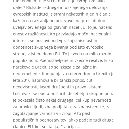
tudi oboli in tu je srčni bolnik. Je Evropa že tako
daleč? Blokade rednega in usklajenega delovanja
evropskih institucij s strani nekaterih njenih članic
kažejo na razrahljano povezavo, na preslabotno
uveljavitev enega od glavnih načel EU, to je, načela:
enost v različnosti. Ko prevladajo močni nacionalni
interesi, se postavi pod vprašaj smiselost in
donosnost skupnega bivanja pod isto evropsko
streho, v istem domu EU. To je voda na mlin raznim
populizmom. Poenostavljene in všečne rešitve, ki so
narekovale Brexit, so se izkazale za lažne in
neutemeljene. Kampanja za referendum o brexitu je
leta 2016 napihovala britanski ponos, čut
neodvisnosti, lastni družbeni in pravni sistem.
Ločitev, ki se obeta po štirih desetletjih skupne poti,
je pokazala čisto nekaj drugega, cel kup nevarnosti
za pravice ljudi, zha podjetaja, za znanstvenike, za
zagotavljanje varnosti v Evropi. V to past
populističnih poenostavitev lahko padejo tudi druge
članice EU, kot so Italija, Francija …