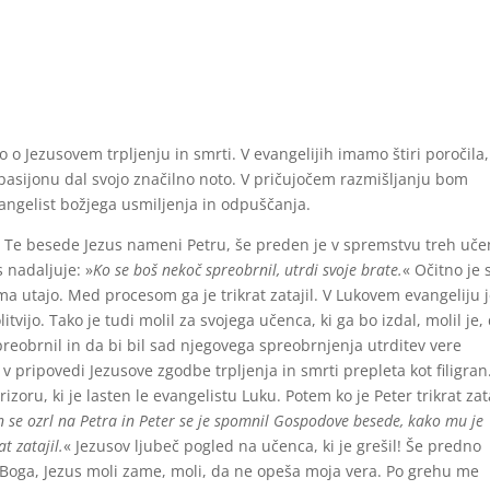
o Jezusovem trpljenju in smrti. V evangelijih imamo štiri poročila,
 pasijonu dal svojo značilno noto. V pričujočem razmišljanju bom
evangelist božjega usmiljenja in odpuščanja.
.
Te besede Jezus nameni Petru, še preden je v spremstvu treh uče
 nadaljuje: »
Ko se boš nekoč spreobrnil, utrdi svoje brate.
« Očitno je 
 utajo. Med procesom ga je trikrat zatajil. V Lukovem evangeliju 
ijo. Tako je tudi molil za svojega učenca, ki ga bo izdal, molil je,
spreobrnil in da bi bil sad njegovega spreobrnjenja utrditev vere
v pripovedi Jezusove zgodbe trpljenja in smrti prepleta kot filigran
oru, ki je lasten le evangelistu Luku. Potem ko je Peter trikrat zata
in se ozrl na Petra in Peter se je spomnil Gospodove besede, kako mu je
t zatajil.
« Jezusov ljubeč pogled na učenca, ki je grešil! Še predno
Boga, Jezus moli zame, moli, da ne opeša moja vera. Po grehu me