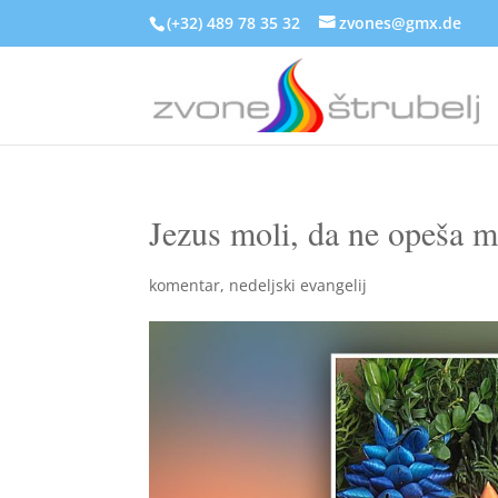
(+32) 489 78 35 32
zvones@gmx.de
Jezus moli, da ne opeša m
komentar
,
nedeljski evangelij