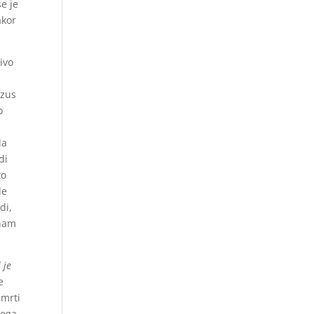
e je
akor
ivo
ezus
o
la
di
to
de
di,
 nam
l je
e
smrti
šega