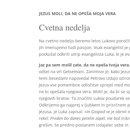
JEZUS MOLI, DA NE OPEŠA MOJA VERA
Cvetna nedelja
Na cvetno nedeljo beremo letos Lukovo poročilo 
jih imenujemo tudi pasijon. Vsak evangelist je
poskušal odkriti utrip evangelista Luka, ki je 
Jaz pa sem molil zate, da ne opeša tvoja vera
odšel na vrt Getsemani. Zanimivo je, kako Jezus
temi besedami napovedal Petrovo izdajo oziroma
Jezus vse pomembne odločitve sprejel med molitv
ne bi opešala njegova vera. Molil je, da bi se 
njegovih bratov. Ta značilni Lukov poudarek se 
Odkrijemo ga najprej v ljubkem in prisrčnem priz
Jezusa, je Luka zapisal: »
In Gospod se je obrnil 
rekel: Preden bo danes petelin zapel, me boš trikra
grešim, še predno postanem izdajalec sebe in 