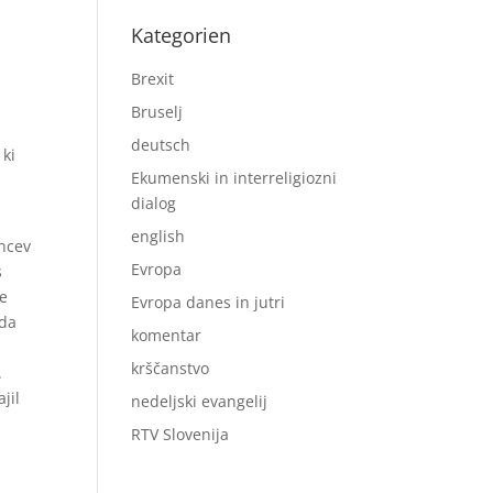
Kategorien
Brexit
Bruselj
deutsch
 ki
Ekumenski in interreligiozni
dialog
english
ncev
Evropa
s
je
Evropa danes in jutri
 da
komentar
krščanstvo
.
jil
nedeljski evangelij
RTV Slovenija