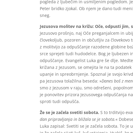
pogleda z ljubečim in usmiljenim pogledom. Je
Peter bridko zjokal. Ob njem je dano tudi men
sneg.
Jezusova molitev na križu: Oče, odpusti jim, s
Jezusovo prošnjo, naj Oče preganjalcem in ubija
človekoljub, pozoren in občutljiv za človekovo t
z molitvijo za odpuščanje razodene globine bož
srce sprejeti tudi hudodelce. Bog je ljubezen i
odpuščanje. Evangelist Luka gre še dlje. Medte
križana z Jezusom, se omejita le na ta podatek
upanje in spreobrnjenje. Spoznal je svojo krivd
pa Jezusova tolažilna beseda: »
Danes boš z meno
smo z Jezusom v raju, smo odrešeni, popolnoma
je ponovitev prizora Jezusovega odpuščanja na 
sproti tudi odpušča.
Že se je začela svetiti sobota.
S to trditvijo ev
dan pripravljanja in bližala se je sobota.
« Dobese
Luka zapisal: Svetiti se je začela sobota. To j
je že začela sijati luč, luč vstajenja. Vsakič, k