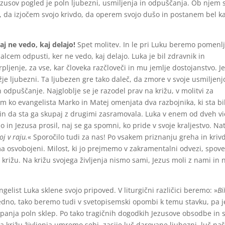
zusov pogled je poln ljubezni, usmiljenja in odpuščanja. Ob njem s
i, da izjočem svojo krivdo, da operem svojo dušo in postanem bel k
aj ne vedo, kaj delajo!
Spet molitev. In le pri Luku beremo pomenlj
lcem odpusti, ker ne vedo, kaj delajo. Luka je bil zdravnik in
rpljenje, za vse, kar človeka razčloveči in mu jemlje dostojanstvo. J
je ljubezni. Ta ljubezen gre tako daleč, da zmore v svoje usmiljenj
n odpuščanje. Najgloblje se je razodel prav na križu, v molitvi za
m ko evangelista Marko in Matej omenjata dva razbojnika, ki sta bi
 in da sta ga skupaj z drugimi zasramovala. Luka v enem od dveh vi
o in Jezusa prosil, naj se ga spomni, ko pride v svoje kraljestvo. Na
j v raju.
« Sporočilo tudi za nas! Po vsakem priznanju greha in kriv
 osvobojeni. Milost, ki jo prejmemo v zakramentalni odvezi, spove
križu. Na križu svojega življenja nismo sami, Jezus moli z nami in
angelist Luka sklene svojo pripoved. V liturgični različici beremo: »
Bi
dno, tako beremo tudi v svetopisemski opombi k temu stavku, pa j
e upanja poln sklep. Po tako tragičnih dogodkih Jezusove obsodbe in 
o na križu življenja umremo sebi, zasije luč darovane ljubezni, luč na