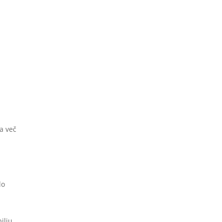
a več
lo
ilju