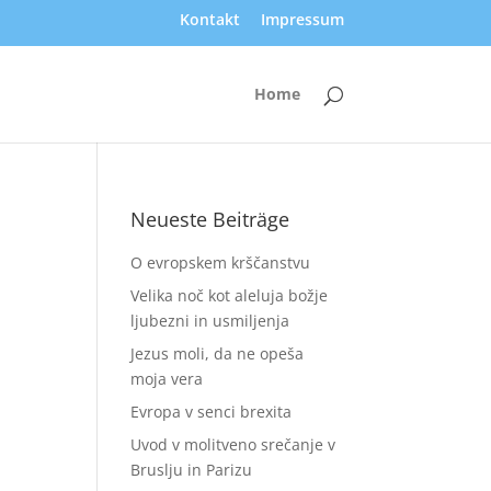
Kontakt
Impressum
Home
Neueste Beiträge
O evropskem krščanstvu
Velika noč kot aleluja božje
ljubezni in usmiljenja
Jezus moli, da ne opeša
moja vera
Evropa v senci brexita
Uvod v molitveno srečanje v
Bruslju in Parizu