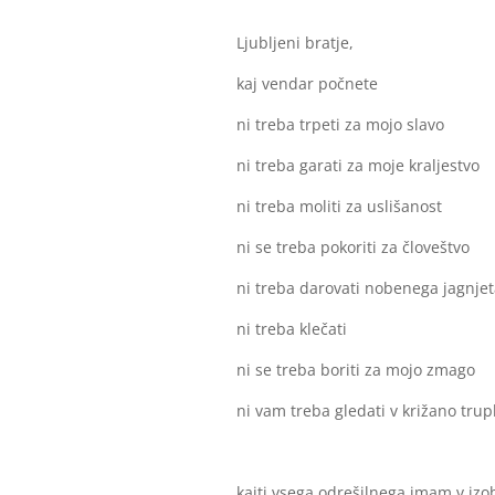
Ljubljeni bratje,
kaj vendar počnete
ni treba trpeti za mojo slavo
ni treba garati za moje kraljestvo
ni treba moliti za uslišanost
ni se treba pokoriti za človeštvo
ni treba darovati nobenega jagnjet
ni treba klečati
ni se treba boriti za mojo zmago
ni vam treba gledati v križano trup
kajti vsega odrešilnega imam v izob