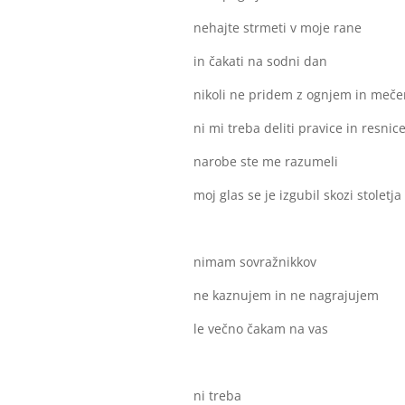
nehajte strmeti v moje rane
in čakati na sodni dan
nikoli ne pridem z ognjem in meč
ni mi treba deliti pravice in resnic
narobe ste me razumeli
moj glas se je izgubil skozi stoletja
nimam sovražnikkov
ne kaznujem in ne nagrajujem
le večno čakam na vas
ni treba