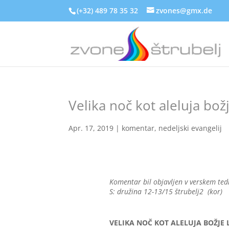
(+32) 489 78 35 32
zvones@gmx.de
Velika noč kot aleluja bož
Apr. 17, 2019
|
komentar
,
nedeljski evangelij
Komentar bil objavljen v verskem tedn
S: družina 12-13/15 štrubelj2 (kor)
VELIKA NOČ KOT ALELUJA BOŽJE 