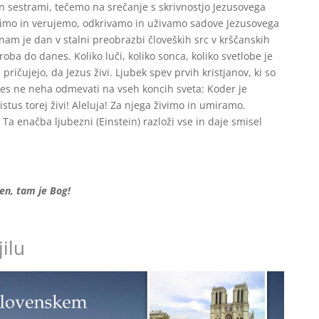
i in sestrami, tečemo na srečanje s skrivnostjo Jezusovega
vidimo in verujemo, odkrivamo in uživamo sadove Jezusovega
 nam je dan v stalni preobrazbi človeških src v krščanskih
oba do danes. Koliko luči, koliko sonca, koliko svetlobe je
 pričujejo, da Jezus živi. Ljubek spev prvih kristjanov, ki so
anes ne neha odmevati na vseh koncih sveta: Koder je
stus torej živi! Aleluja! Za njega živimo in umiramo.
 Ta enačba ljubezni (Einstein) razloži vse in daje smisel
zen, tam je Bog!
ilu