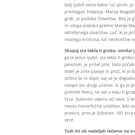
bolj ljubili temo kakor luč (prim. 
premagati življenja. Marija Magdale
grob, je podoba človeštva. Bila je g
in ostaja podoba grešne Marije Mag
odrešenega stvarstva. Luč, ki je priš
vstalega Kristusa, luč neskončne in
Skupaj sta tekla h grobu, vendar j
ga je Jezus ljubil, sta tekla h grob
Janezom, je prišel prvi, toda počakal
Videl je zvite povoje in prtič, ki j
očitno še ni dojel, kaj se je dogodi
vstopil oni drugi učenec, ki ga je Jez
prehitel Petra, ne več v teku h gr
Srce, ljubezen odpira oči vere. S t
mestu hierarhična ureditev, kdo v
pravico, prva je ljubezen. Oči srca
vere.
Tudi mi ob nedeljah tečemo na sr