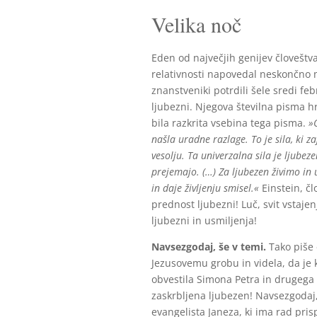
Velika noč
Eden od največjih genijev človeštva, 
relativnosti napovedal neskončno m
znanstveniki potrdili šele sredi feb
ljubezni. Njegova številna pisma hr
bila razkrita vsebina tega pisma.
»
našla uradne razlage. To je sila, ki z
vesolju. Ta univerzalna sila je ljubezen
prejemajo. (…) Za ljubezen živimo in 
in daje življenju smisel.«
Einstein, č
prednost ljubezni! Luč, svit vstajen
ljubezni in usmiljenja!
Navsezgodaj, še v temi.
Tako piše 
Jezusovemu grobu in videla, da je 
obvestila Simona Petra in drugega u
zaskrbljena ljubezen! Navsezgodaj, 
evangelista Janeza, ki ima rad prisp