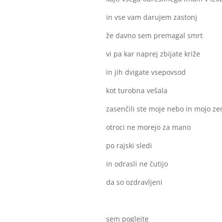
in vse vam darujem zastonj
že davno sem premagal smrt
vi pa kar naprej zbijate križe
in jih dvigate vsepovsod
kot turobna vešala
zasenčili ste moje nebo in mojo ze
otroci ne morejo za mano
po rajski sledi
in odrasli ne čutijo
da so ozdravljeni
sem poglejte