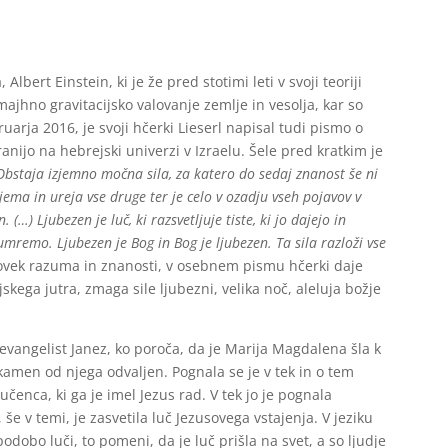
Albert Einstein, ki je že pred stotimi leti v svoji teoriji
ajhno gravitacijsko valovanje zemlje in vesolja, kar so
ruarja 2016, je svoji hčerki Lieserl napisal tudi pismo o
anijo na hebrejski univerzi v Izraelu. Šele pred kratkim je
Obstaja izjemno močna sila, za katero do sedaj znanost še ni
ajema in ureja vse druge ter je celo v ozadju vseh pojavov v
. (…) Ljubezen je luč, ki razsvetljuje tiste, ki jo dajejo in
umremo. Ljubezen je Bog in Bog je ljubezen. Ta sila razloži vse
lovek razuma in znanosti, v osebnem pismu hčerki daje
jskega jutra, zmaga sile ljubezni, velika noč, aleluja božje
evangelist Janez, ko poroča, da je Marija Magdalena šla k
kamen od njega odvaljen. Pognala se je v tek in o tem
čenca, ki ga je imel Jezus rad. V tek jo je pognala
še v temi, je zasvetila luč Jezusovega vstajenja. V jeziku
odobo luči, to pomeni, da je luč prišla na svet, a so ljudje