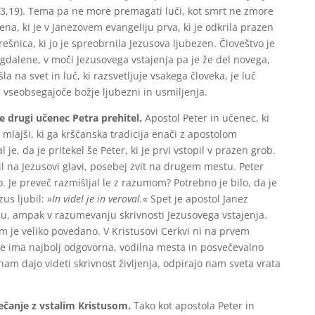
Jn 3,19). Tema pa ne more premagati luči, kot smrt ne zmore
na, ki je v Janezovem evangeliju prva, ki je odkrila prazen
rešnica, ki jo je spreobrnila Jezusova ljubezen. Človeštvo je
dalene, v moči Jezusovega vstajenja pa je že del novega,
la na svet in luč, ki razsvetljuje vsakega človeka, je luč
 vseobsegajoče božje ljubezni in usmiljenja.
e drugi učenec Petra prehitel.
Apostol Peter in učenec, ki
u, mlajši, ki ga krščanska tradicija enači z apostolom
 je, da je pritekel še Peter, ki je prvi vstopil v prazen grob.
e bil na Jezusovi glavi, posebej zvit na drugem mestu. Peter
lo. Je preveč razmišljal le z razumom? Potrebno je bilo, da je
us ljubil: »
In videl je in veroval.
« Spet je apostol Janez
obu, ampak v razumevanju skrivnosti Jezusovega vstajenja.
em je veliko povedano. V Kristusovi Cerkvi ni na prvem
se ima najbolj odgovorna, vodilna mesta in posvečevalno
 nam dajo videti skrivnost življenja, odpirajo nam sveta vrata
ečanje z vstalim Kristusom.
Tako kot apostola Peter in