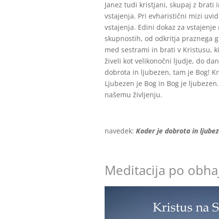
Janez tudi kristjani, skupaj z brat
vstajenja. Pri evharistični mizi u
vstajenja. Edini dokaz za vstajenje
skupnostih, od odkritja praznega gr
med sestrami in brati v Kristusu, ki
živeli kot velikonočni ljudje, do d
dobrota in ljubezen, tam je Bog! Kri
Ljubezen je Bog in Bog je ljubezen.
našemu življenju.
navedek:
Koder je dobrota in ljube
Meditacija po obhaj