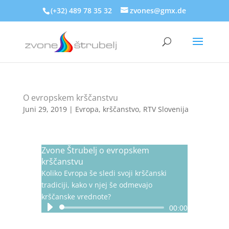
(+32) 489 78 35 32
zvones@gmx.de
O evropskem krščanstvu
Juni 29, 2019
|
Evropa
,
krščanstvo
,
RTV Slovenija
Zvone Štrubelj o evropskem
krščanstvu
Koliko Evropa še sledi svoji krščanski
tradiciji, kako v njej še odmevajo
krščanske vrednote?
Audio-
00:00
Player