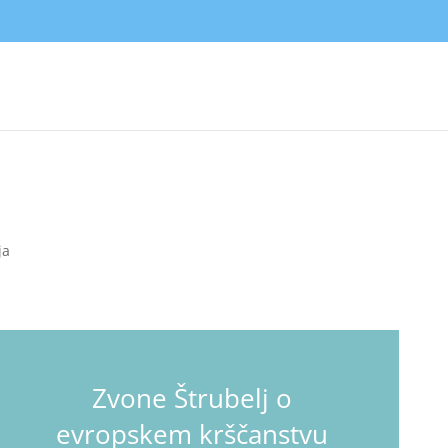
ja
Zvone Štrubelj o
evropskem krščanstvu