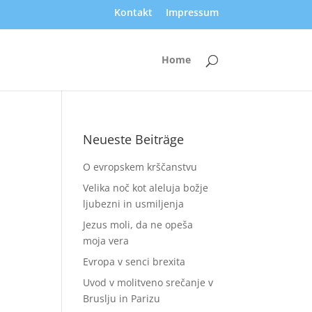
Kontakt
Impressum
Home
Neueste Beiträge
O evropskem krščanstvu
Velika noč kot aleluja božje
ljubezni in usmiljenja
Jezus moli, da ne opeša
moja vera
Evropa v senci brexita
Uvod v molitveno srečanje v
Bruslju in Parizu