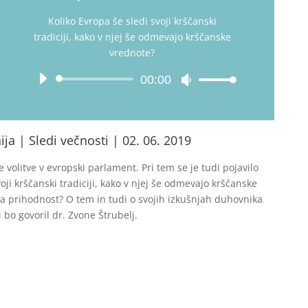
Koliko Evropa še sledi svoji krščanski
tradiciji, kako v njej še odmevajo krščanske
vrednote?
Audio-
00:00
Pfeiltasten
Player
Hoch/Runter
benutzen,
um
a | Sledi večnosti | 02. 06. 2019
die
Lautstärke
e volitve v evropski parlament. Pri tem se je tudi pojavilo
zu
oji krščanski tradiciji, kako v njej še odmevajo krščanske
regeln.
 prihodnost? O tem in tudi o svojih izkušnjah duhovnika
 bo govoril dr. Zvone Štrubelj.