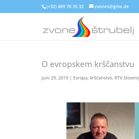
(+32) 489 78 35 32
zvones@gmx.de
O evropskem krščanstvu
Juni 29, 2019
|
Evropa
,
krščanstvo
,
RTV Sloveni