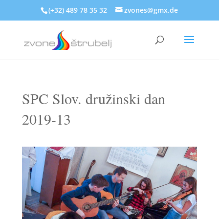
(+32) 489 78 35 32
zvones@gmx.de
SPC Slov. družinski dan
2019-13