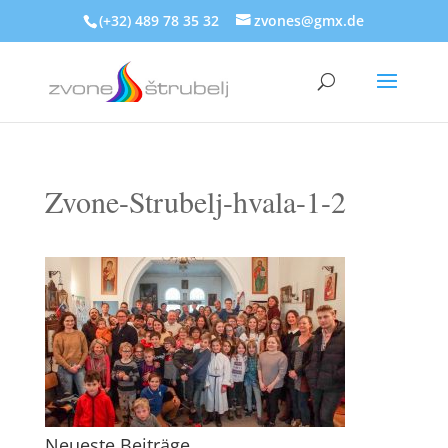
(+32) 489 78 35 32
zvones@gmx.de
Zvone-Strubelj-hvala-1-2
Neueste Beiträge